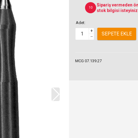
Sipariş vermeden ön
10
stok bilgisi isteyiniz
Adet:
+
SEPETE EKLE
–
MCG 07.139.27