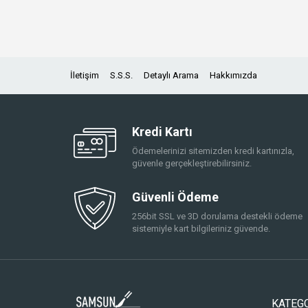
İletişim
S.S.S.
Detaylı Arama
Hakkımızda
Kredi Kartı
Ödemelerinizi sitemizden kredi kartınızla,
güvenle gerçekleştirebilirsiniz.
Güvenli Ödeme
256bit SSL ve 3D dorulama destekli ödeme
sistemiyle kart bilgileriniz güvende.
KATEG