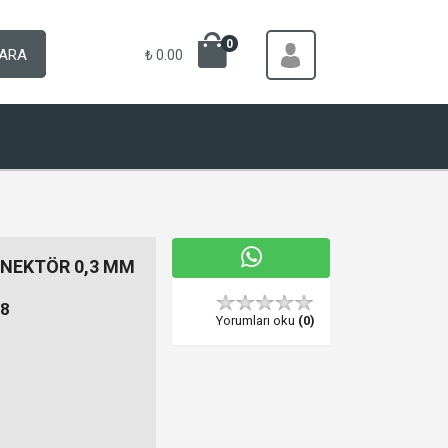
0
ARA
₺ 0.00
NNEKTÖR 0,3 MM
8
Yorumları oku
(0)