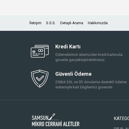
İletişim
S.S.S.
Detaylı Arama
Hakkımızda
Kredi Kartı
Ödemelerinizi sitemizden kredi kartınızla,
güvenle gerçekleştirebilirsiniz.
Güvenli Ödeme
256bit SSL ve 3D dorulama destekli ödeme
sistemiyle kart bilgileriniz güvende.
KATEG
DİŞ EL A