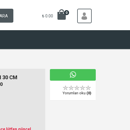
0
ARA
₺ 0.00
 30 CM
0
Yorumları oku
(0)
ce lütfen güncel