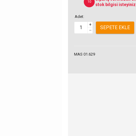
10
stok bilgisi isteyiniz
Adet:
+
SEPETE EKLE
–
MAS 01.629