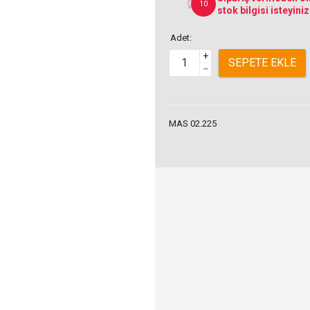
10
stok bilgisi isteyiniz
Adet:
+
SEPETE EKLE
–
MAS 02.225