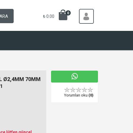
0
ARA
₺ 0.00
ÜL Ø2,4MM 70MM
1
Yorumları oku
(0)
ce lütfen güncel