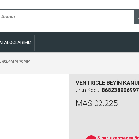
ATALOGLARIMIZ
ÜL Ø2,4MM 70MM
VENTRICLE BEYİN KAN
Ürün Kodu:
868238906997
MAS 02.225
Sipariş vermeden ön