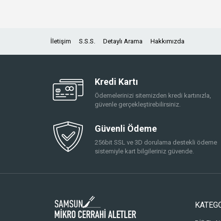
İletişim
S.S.S.
Detaylı Arama
Hakkımızda
Kredi Kartı
Ödemelerinizi sitemizden kredi kartınızla,
güvenle gerçekleştirebilirsiniz.
Güvenli Ödeme
256bit SSL ve 3D dorulama destekli ödeme
sistemiyle kart bilgileriniz güvende.
KATEG