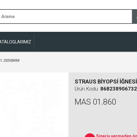
ATALOGLARIMIZ
 1.2X50MM
STRAUS BİYOPSİ İĞNES
Ürün Kodu:
868238906732
MAS 01.860
Sipariş vermeden ön