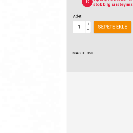
10
stok bilgisi isteyiniz
Adet:
+
SEPETE EKLE
–
MAS 01.860