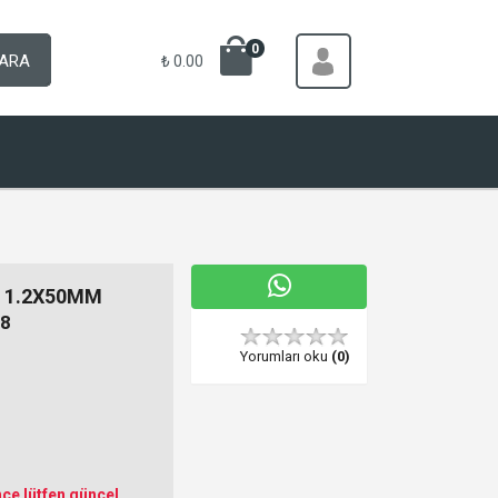
0
ARA
₺ 0.00
İ 1.2X50MM
8
Yorumları oku
(0)
ce lütfen güncel