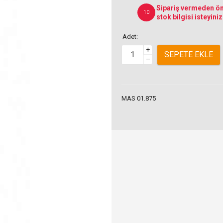
Sipariş vermeden ön
10
stok bilgisi isteyiniz
Adet:
+
SEPETE EKLE
–
MAS 01.875