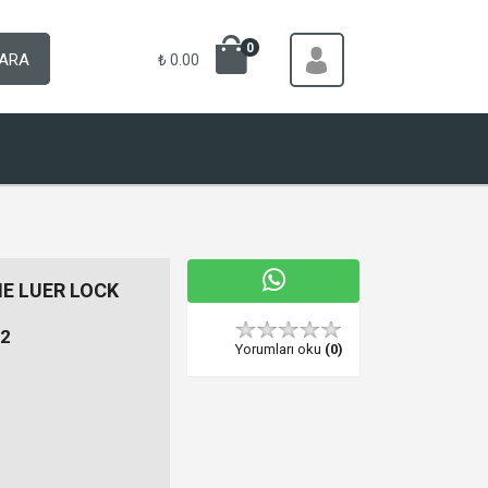
0
ARA
₺ 0.00
E LUER LOCK
2
Yorumları oku
(0)