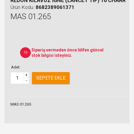
REDON KILAVUZ İĞNE (LANCET TİP) 16 CHARR
Ürün Kodu:
8682389061371
MAS 01.265
Sipariş vermeden önce lütfen güncel
10
stok bilgisi isteyiniz.
Adet:
+
SEPETE EKLE
–
MAS 01.265