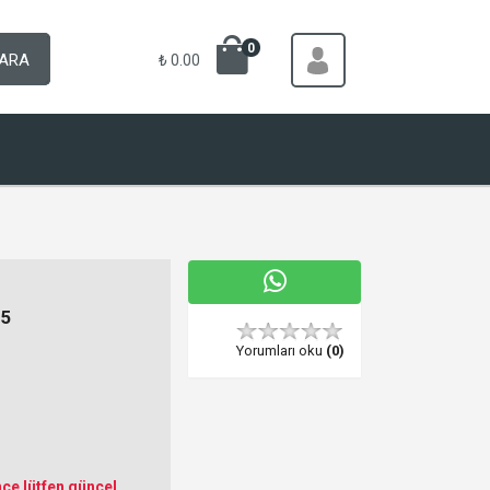
0
ARA
₺ 0.00
5
Yorumları oku
(0)
ce lütfen güncel