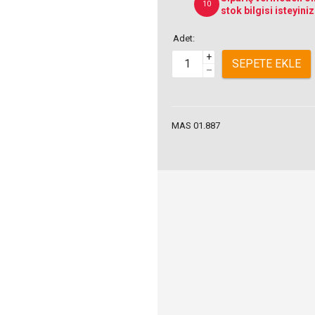
10
stok bilgisi isteyiniz
Adet:
+
SEPETE EKLE
–
MAS 01.887