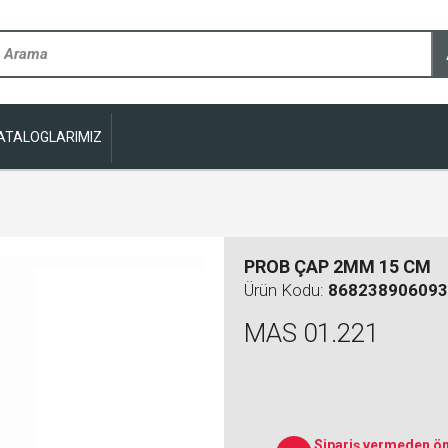
ATALOGLARIMIZ
PROB ÇAP 2MM 15 CM
Ürün Kodu:
868238906093
MAS 01.221
Sipariş vermeden ön