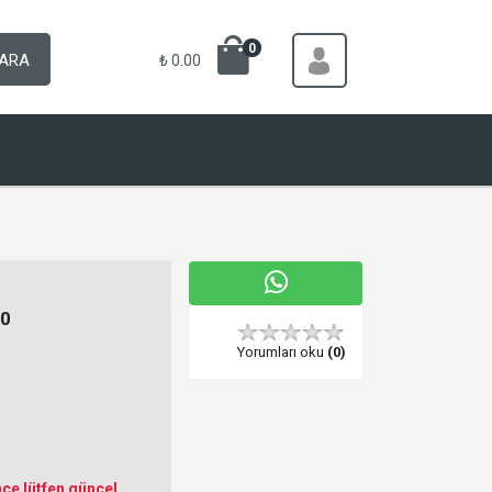
0
ARA
₺ 0.00
0
Yorumları oku
(0)
ce lütfen güncel