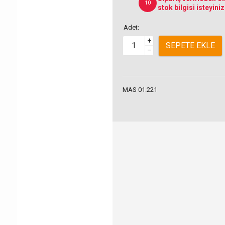
10
stok bilgisi isteyiniz
Adet:
+
SEPETE EKLE
–
MAS 01.221