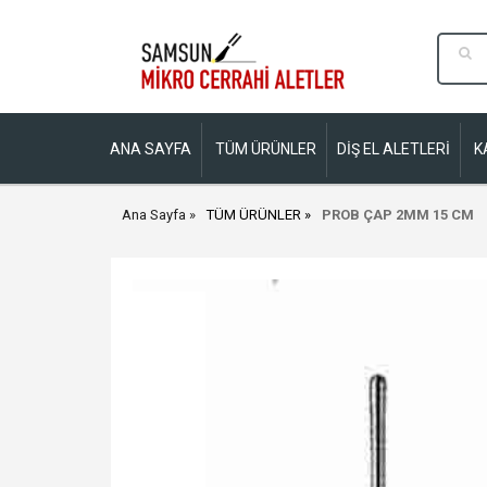
ANA SAYFA
TÜM ÜRÜNLER
DİŞ EL ALETLERİ
K
Ana Sayfa
TÜM ÜRÜNLER
PROB ÇAP 2MM 15 CM