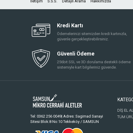
İletişim
S.S.S.
Detaylı Arama
Hakkımızda
Kredi Kartı
Ödemelerinizi sitemizden kredi kartınızla,
güvenle gerçekleştirebilirsiniz.
Güvenli Ödeme
256bit SSL ve 3D dorulama destekli ödeme
sistemiyle kart bilgileriniz güvende.
KATEG
DİŞ EL A
Tel: 0362 256 0049| Adres: Sagimad Sanayi
TÜM ÜR
Sitesi Blok:8 No:10 Tekkeköy / SAMSUN