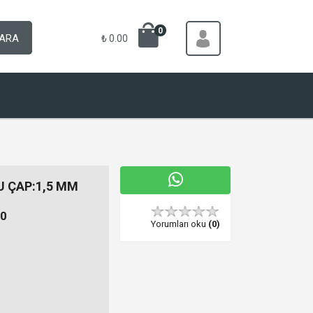
0
ARA
₺ 0.00
 ÇAP:1,5 MM
0
Yorumları oku
(0)