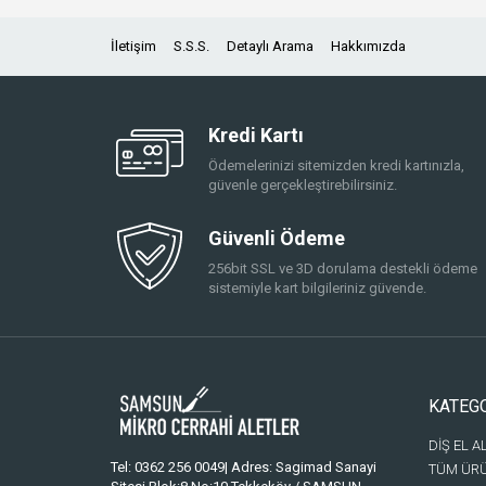
İletişim
S.S.S.
Detaylı Arama
Hakkımızda
Kredi Kartı
Ödemelerinizi sitemizden kredi kartınızla,
güvenle gerçekleştirebilirsiniz.
Güvenli Ödeme
256bit SSL ve 3D dorulama destekli ödeme
sistemiyle kart bilgileriniz güvende.
KATEG
DİŞ EL A
Tel: 0362 256 0049| Adres: Sagimad Sanayi
TÜM ÜR