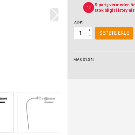
Sipariş vermeden ön
10
stok bilgisi isteyiniz
Adet:
+
SEPETE EKLE
–
MAS 01.345