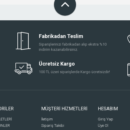
Fabrikadan Teslim
Siparişlerinizi fabrikadan alıp ekstra %10
indirim kazanabilirsiniz.
Ücretsiz Kargo
100 TL üzeri siparişlerde Kargo ücretsizdir!
ORİLER
MÜŞTERİ HİZMETLERİ
HESABIM
LETLERİ
İletişim
Giriş Yap
ÜNLER
Sipariş Takibi
Üye Ol