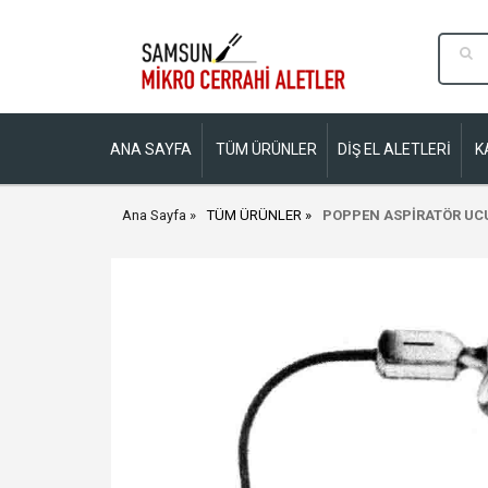
ANA SAYFA
TÜM ÜRÜNLER
DİŞ EL ALETLERİ
K
Ana Sayfa
TÜM ÜRÜNLER
POPPEN ASPİRATÖR UCU