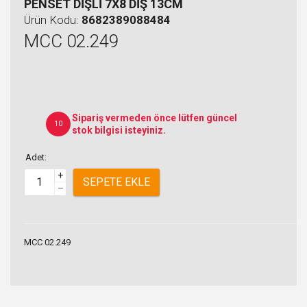
PENSET DİŞLİ 7X8 DİŞ 13CM
Ürün Kodu:
8682389088484
MCC 02.249
Sipariş vermeden önce lütfen güncel
10
stok bilgisi isteyiniz.
Adet:
+
SEPETE EKLE
–
MCC 02.249