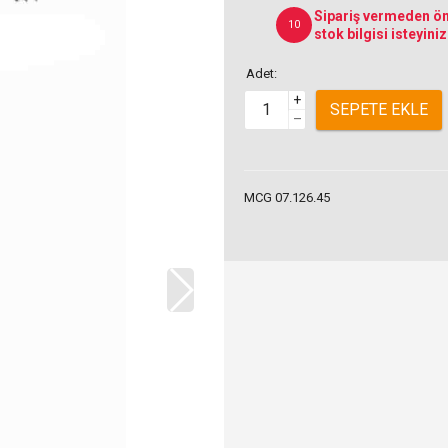
Sipariş vermeden ön
10
stok bilgisi isteyiniz
Adet:
+
SEPETE EKLE
–
MCG 07.126.45