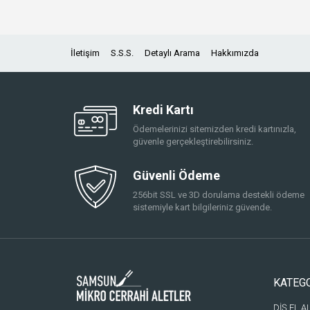
İletişim
S.S.S.
Detaylı Arama
Hakkımızda
Kredi Kartı
Ödemelerinizi sitemizden kredi kartınızla,
güvenle gerçekleştirebilirsiniz.
Güvenli Ödeme
256bit SSL ve 3D dorulama destekli ödeme
sistemiyle kart bilgileriniz güvende.
KATEG
DİŞ EL A