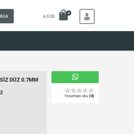
0
ARA
₺ 0.00
SİZ DÜZ 0.7MM
2
Yorumları oku
(0)