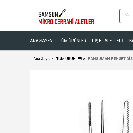
ANA SAYFA
TÜM ÜRÜNLER
DİŞ EL ALETLERİ
K
Ana Sayfa
TÜM ÜRÜNLER
PANSUMAN PENSET DİŞS