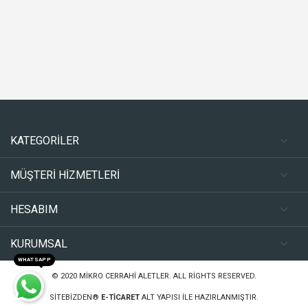
KATEGORİLER
MÜŞTERİ HİZMETLERİ
HESABIM
KURUMSAL
WHATSAPP
© 2020
MIKRO CERRAHI ALETLER
. ALL RIGHTS RESERVED.
SITEBIZDEN®
E-TICARET
ALT YAPISI ILE HAZIRLANMIŞTIR.