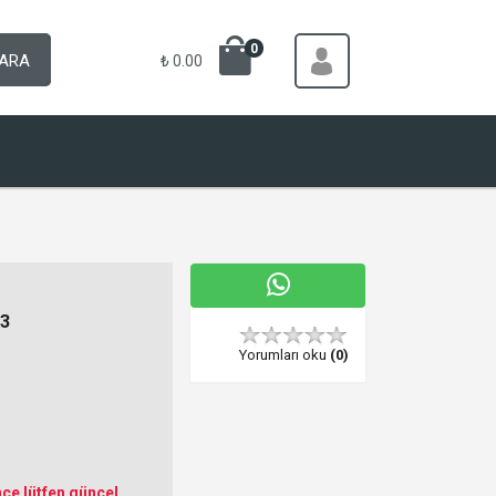
0
ARA
₺ 0.00
3
Yorumları oku
(0)
ce lütfen güncel