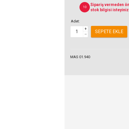
Sipariş vermeden ön
10
stok bilgisi isteyiniz
Adet:
+
SEPETE EKLE
–
MAS 01.940