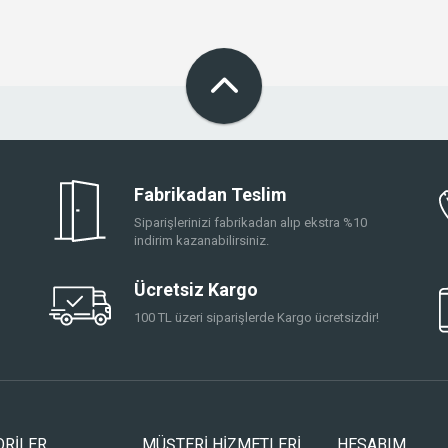
Fabrikadan Teslim
Siparişlerinizi fabrikadan alıp ekstra %10
indirim kazanabilirsiniz.
Ücretsiz Kargo
100 TL üzeri siparişlerde Kargo ücretsizdir!
ORİLER
MÜŞTERİ HİZMETLERİ
HESABIM