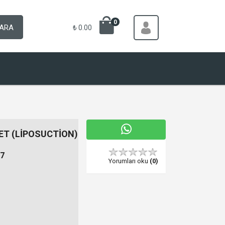
0
ARA
₺ 0.00
ET (LİPOSUCTİON)
7
Yorumları oku
(0)