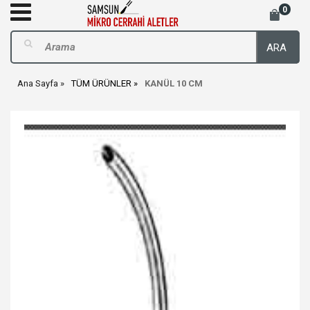
0
ARA
Ana Sayfa
TÜM ÜRÜNLER
KANÜL 10 CM