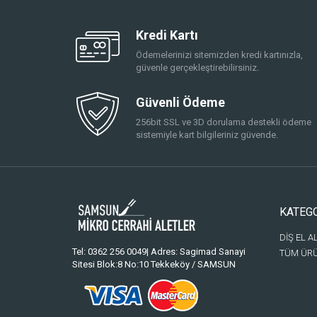
Kredi Kartı
Ödemelerinizi sitemizden kredi kartınızla,
güvenle gerçekleştirebilirsiniz.
Güvenli Ödeme
256bit SSL ve 3D dorulama destekli ödeme
sistemiyle kart bilgileriniz güvende.
KATEG
DİŞ EL A
Tel: 0362 256 0049| Adres: Sagimad Sanayi
TÜM ÜR
Sitesi Blok:8 No:10 Tekkeköy / SAMSUN