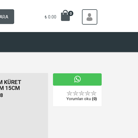
0
ARA
₺ 0.00
M KÜRET
MM 15CM
8
Yorumları oku
(0)