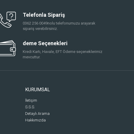
Telefonla Sipariş
0362 256 0049nolu telefonumuzu arayarak
sipariş verebilirsiniz.
deme Seçenekleri
Kredi Kartı, Havale, EFT Ödeme seçeneklerimiz
mevcuttur.
KURUMSAL
İletişim
S.S.S.
Detaylı Arama
Hakkımızda