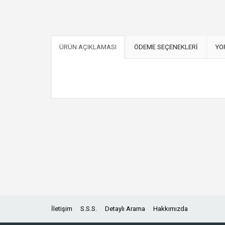
ÜRÜN AÇIKLAMASI
ÖDEME SEÇENEKLERİ
YO
İletişim
S.S.S.
Detaylı Arama
Hakkımızda