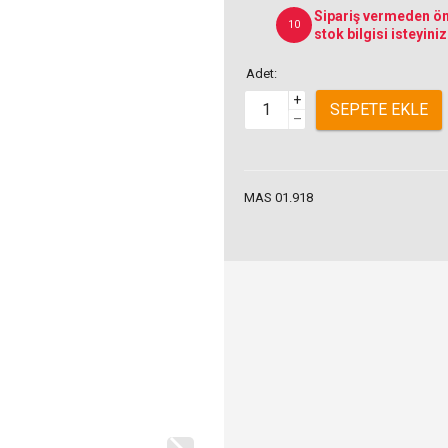
Sipariş vermeden ön
10
stok bilgisi isteyiniz
Adet:
+
SEPETE EKLE
–
MAS 01.918