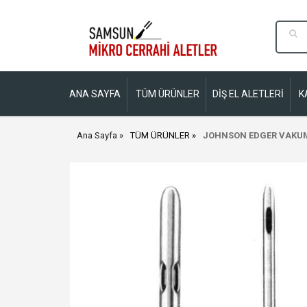
ANA SAYFA
TÜM ÜRÜNLER
DİŞ EL ALETLERİ
K
Ana Sayfa
TÜM ÜRÜNLER
JOHNSON EDGER VAKUM