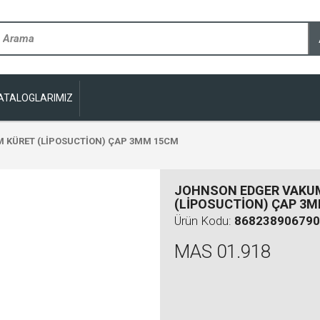
ATALOGLARIMIZ
 KÜRET (LİPOSUCTİON) ÇAP 3MM 15CM
JOHNSON EDGER VAKU
(LİPOSUCTİON) ÇAP 3
Ürün Kodu:
868238906790
MAS 01.918