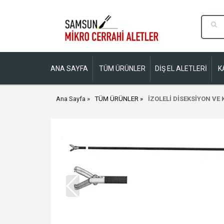
ANA SAYFA
TÜM ÜRÜNLER
DİŞ EL ALETLERİ
K
Ana Sayfa
TÜM ÜRÜNLER
İZOLELİ DİSEKSİYON V