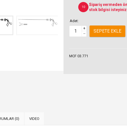
Sipariş vermeden ön
10
stok bilgisi isteyiniz
Adet:
+
SEPETE EKLE
–
MCF 03.771
RUMLAR (0)
VIDEO