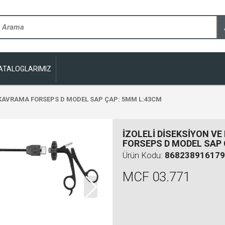
ATALOGLARIMIZ
E KAVRAMA FORSEPS D MODEL SAP ÇAP: 5MM L:43CM
İZOLELİ DİSEKSİYON V
FORSEPS D MODEL SAP 
Ürün Kodu:
868238916179
MCF 03.771