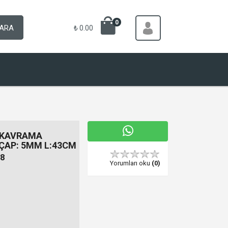
0
ARA
₺ 0.00
E KAVRAMA
ÇAP: 5MM L:43CM
8
Yorumları oku
(0)