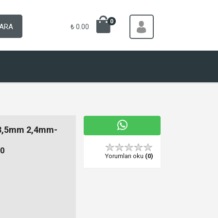
0
ARA
₺ 0.00
3,5mm 2,4mm-
0
Yorumları oku
(0)