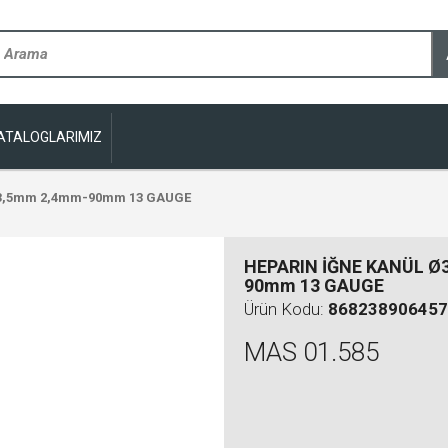
ATALOGLARIMIZ
Ø3,5mm 2,4mm-90mm 13 GAUGE
HEPARIN İĞNE KANÜL Ø
90mm 13 GAUGE
Ürün Kodu:
868238906457
MAS 01.585