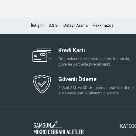
İletişim
S.S.S.
Detaylı Arama
Hakkımızda
Kredi Kartı
Ödemelerinizi sitemizden kredi kartınızla,
güvenle gerçekleştirebilirsiniz.
Güvenli Ödeme
256bit SSL ve 3D dorulama destekli ödeme
sistemiyle kart bilgileriniz güvende.
KATEG