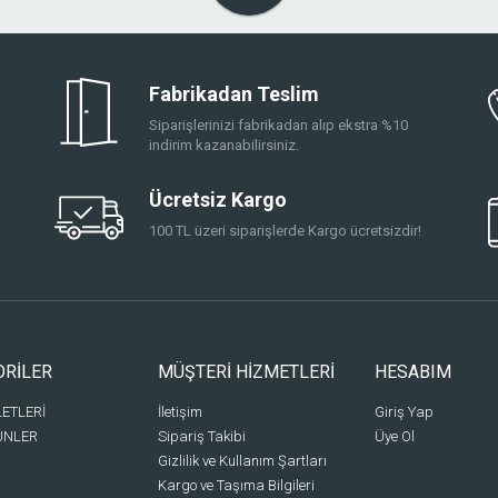
Fabrikadan Teslim
Siparişlerinizi fabrikadan alıp ekstra %10
indirim kazanabilirsiniz.
Ücretsiz Kargo
100 TL üzeri siparişlerde Kargo ücretsizdir!
ORİLER
MÜŞTERİ HİZMETLERİ
HESABIM
LETLERİ
İletişim
Giriş Yap
ÜNLER
Sipariş Takibi
Üye Ol
Gizlilik ve Kullanım Şartları
Kargo ve Taşıma Bilgileri