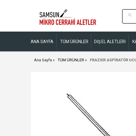
ANA SAYFA
TÜM ÜRÜNLER
DİŞ EL ALETLERİ
K
Ana Sayfa
TÜM ÜRÜNLER
FRAZIER ASPİRATÖR UCU