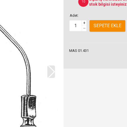
10
stok bilgisi isteyiniz
Adet:
+
SEPETE EKLE
–
MAS 01.431