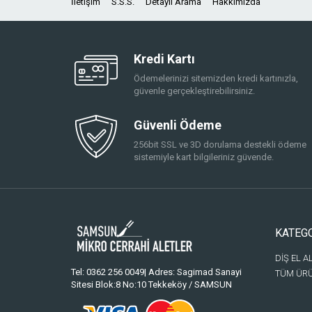
İletişim
S.S.S.
Detaylı Arama
Hakkımızda
Kredi Kartı
Ödemelerinizi sitemizden kredi kartınızla,
güvenle gerçekleştirebilirsiniz.
Güvenli Ödeme
256bit SSL ve 3D dorulama destekli ödeme
sistemiyle kart bilgileriniz güvende.
KATEG
DİŞ EL A
Tel: 0362 256 0049| Adres: Sagimad Sanayi
TÜM ÜR
Sitesi Blok:8 No:10 Tekkeköy / SAMSUN