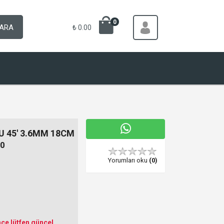
0
ARA
₺ 0.00
U 45' 3.6MM 18CM
0
Yorumları oku
(0)
ce lütfen güncel