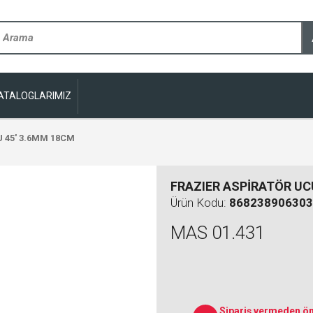
ATALOGLARIMIZ
 45' 3.6MM 18CM
FRAZIER ASPİRATÖR UC
Ürün Kodu:
868238906303
MAS 01.431
Sipariş vermeden ön