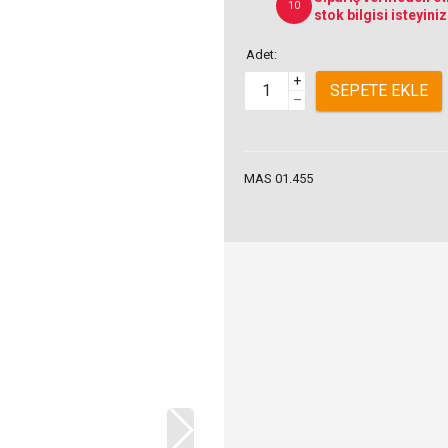
10
stok bilgisi isteyiniz
Adet:
+
SEPETE EKLE
–
MAS 01.455