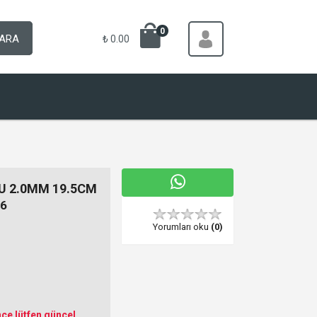
0
ARA
₺ 0.00
U 2.0MM 19.5CM
6
Yorumları oku
(0)
ce lütfen güncel