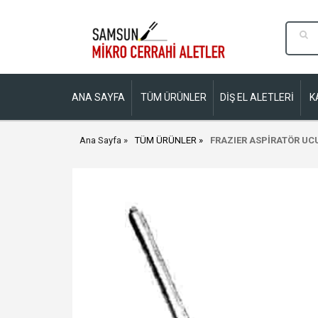
ANA SAYFA
TÜM ÜRÜNLER
DİŞ EL ALETLERİ
K
Ana Sayfa
TÜM ÜRÜNLER
FRAZIER ASPİRATÖR UC