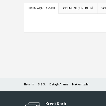
ÜRÜN AÇIKLAMASI
ÖDEME SEÇENEKLERİ
YO
İletişim
S.S.S.
Detaylı Arama
Hakkımızda
Kredi Kartı