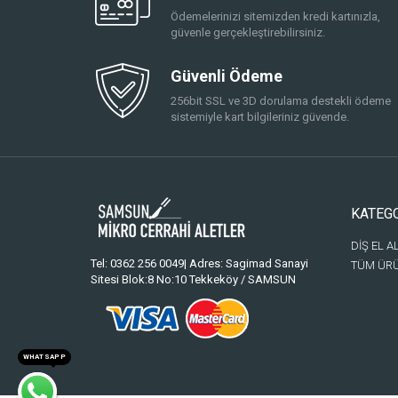
Ödemelerinizi sitemizden kredi kartınızla,
güvenle gerçekleştirebilirsiniz.
Güvenli Ödeme
256bit SSL ve 3D dorulama destekli ödeme
sistemiyle kart bilgileriniz güvende.
KATEG
DİŞ EL A
Tel: 0362 256 0049| Adres: Sagimad Sanayi
TÜM ÜR
Sitesi Blok:8 No:10 Tekkeköy / SAMSUN
WHATSAPP