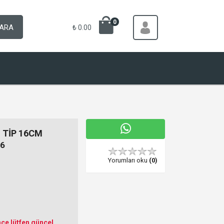
0
ARA
₺ 0.00
 TİP 16CM
6
Yorumları oku
(0)
ce lütfen güncel