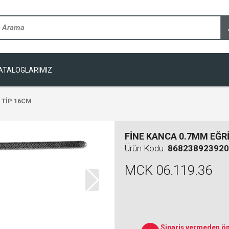
ATALOGLARIMIZ
 TİP 16CM
FİNE KANCA 0.7MM EĞRİ
Ürün Kodu:
868238923920
MCK 06.119.36
Sipariş vermeden ön