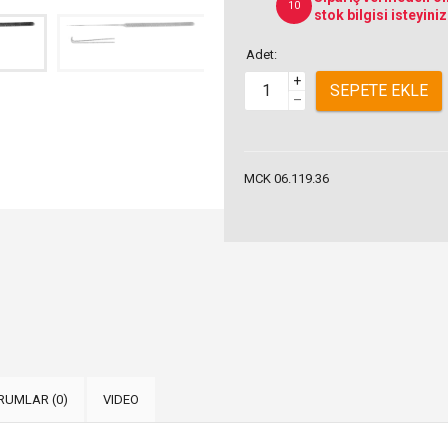
10
stok bilgisi isteyiniz
Adet:
+
SEPETE EKLE
–
MCK 06.119.36
RUMLAR (0)
VIDEO