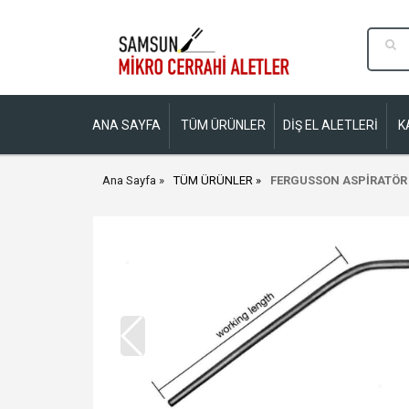
ANA SAYFA
TÜM ÜRÜNLER
DİŞ EL ALETLERİ
K
Ana Sayfa
TÜM ÜRÜNLER
FERGUSSON ASPİRATÖR