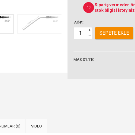
Sipariş vermeden ön
10
stok bilgisi isteyiniz
Adet:
+
SEPETE EKLE
–
MAS 01.110
RUMLAR (0)
VIDEO