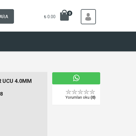
0
ARA
₺ 0.00
 UCU 4.0MM
8
Yorumları oku
(0)