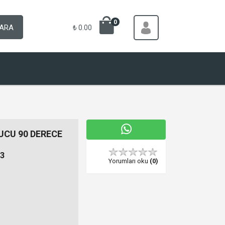
0
ARA
₺ 0.00
UCU 90 DERECE
3
Yorumları oku
(0)