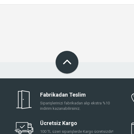
Fabrikadan Teslim
Siparişlerinizi fabrikadan alıp ekstra %10
indirim kazanabilirsiniz.
Ücretsiz Kargo
100 TL üzeri siparişlerde Kargo ücretsizdir!