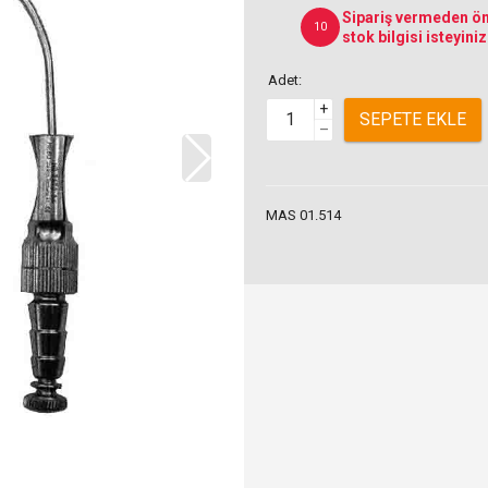
Sipariş vermeden ön
10
stok bilgisi isteyiniz
Adet:
+
SEPETE EKLE
–
MAS 01.514