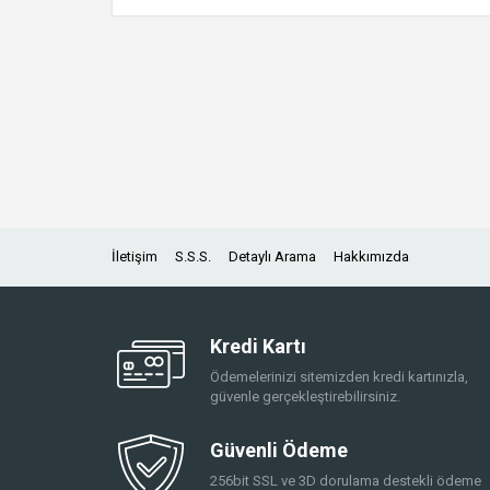
İletişim
S.S.S.
Detaylı Arama
Hakkımızda
Kredi Kartı
Ödemelerinizi sitemizden kredi kartınızla,
güvenle gerçekleştirebilirsiniz.
Güvenli Ödeme
256bit SSL ve 3D dorulama destekli ödeme