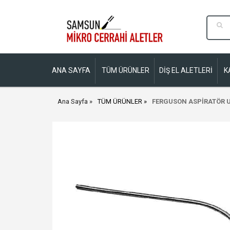
ANA SAYFA
TÜM ÜRÜNLER
DİŞ EL ALETLERİ
K
Ana Sayfa
TÜM ÜRÜNLER
FERGUSON ASPİRATÖR U