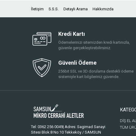
İletişim
S.S.S.
Detaylı Arama
Hakkımızda
Kredi Kartı
Ödemelerinizi sitemizden kredi kartınızla,
güvenle gerçekleştirebilirsiniz.
Güvenli Ödeme
256bit SSL ve 3D dorulama destekli ödeme
sistemiyle kart bilgileriniz güvende.
KATEG
DİŞ EL A
Tel: 0362 256 0049| Adres: Sagimad Sanayi
TÜM ÜR
Sitesi Blok:8 No:10 Tekkeköy / SAMSUN