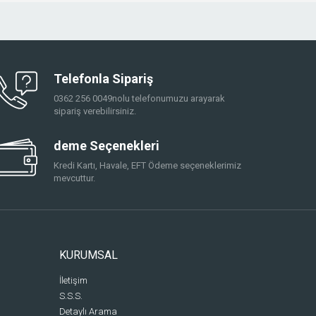
Telefonla Sipariş
0362 256 0049nolu telefonumuzu arayarak
sipariş verebilirsiniz.
deme Seçenekleri
Kredi Kartı, Havale, EFT Ödeme seçeneklerimiz
mevcuttur.
KURUMSAL
İletişim
S.S.S.
Detaylı Arama