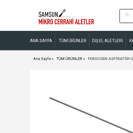
ANA SAYFA
TÜM ÜRÜNLER
DİŞ EL ALETLERİ
K
Ana Sayfa
TÜM ÜRÜNLER
FERGUSEN ASPİRATÖR U