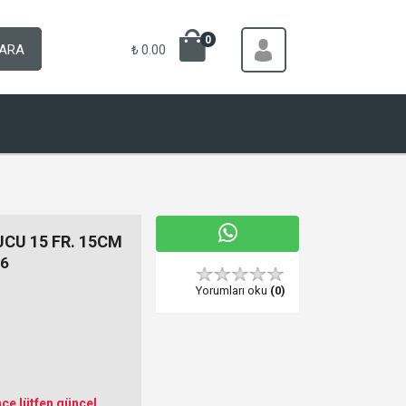
0
ARA
₺ 0.00
CU 15 FR. 15CM
6
Yorumları oku
(0)
ce lütfen güncel