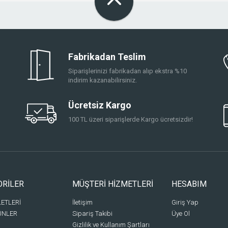
Fabrikadan Teslim
Siparişlerinizi fabrikadan alıp ekstra %10
indirim kazanabilirsiniz.
Ücretsiz Kargo
100 TL üzeri siparişlerde Kargo ücretsizdir!
ORİLER
MÜŞTERİ HİZMETLERİ
HESABIM
LETLERİ
İletişim
Giriş Yap
ÜNLER
Sipariş Takibi
Üye Ol
Gizlilik ve Kullanım Şartları