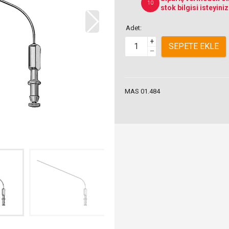
10
stok bilgisi isteyiniz
Adet:
+
SEPETE EKLE
–
MAS 01.484