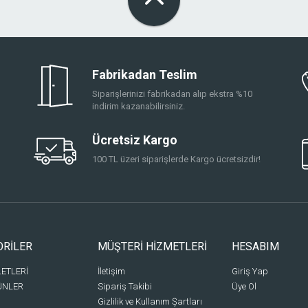
Fabrikadan Teslim
Siparişlerinizi fabrikadan alıp ekstra %10
indirim kazanabilirsiniz.
Ücretsiz Kargo
100 TL üzeri siparişlerde Kargo ücretsizdir!
ORİLER
MÜŞTERİ HİZMETLERİ
HESABIM
LETLERİ
İletişim
Giriş Yap
ÜNLER
Sipariş Takibi
Üye Ol
Gizlilik ve Kullanım Şartları