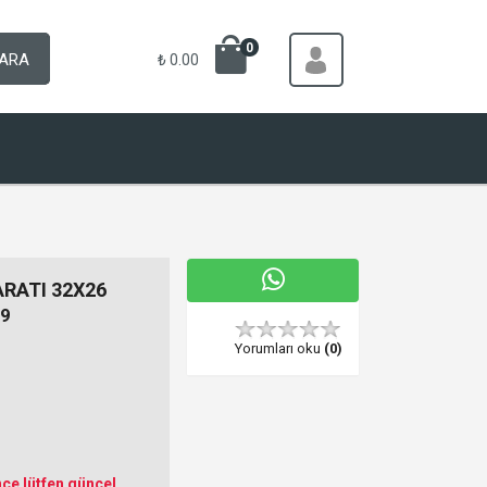
0
ARA
₺ 0.00
RATI 32X26
9
Yorumları oku
(0)
ce lütfen güncel