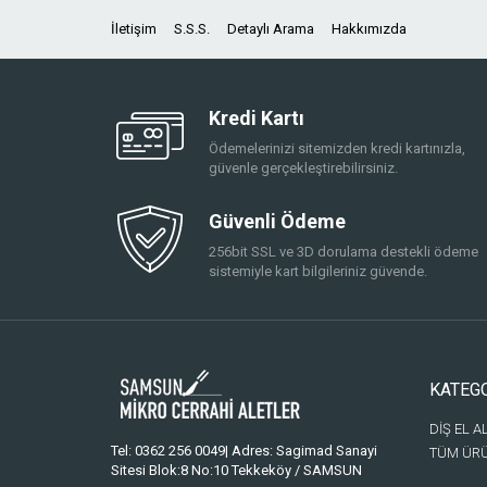
İletişim
S.S.S.
Detaylı Arama
Hakkımızda
Kredi Kartı
Ödemelerinizi sitemizden kredi kartınızla,
güvenle gerçekleştirebilirsiniz.
Güvenli Ödeme
256bit SSL ve 3D dorulama destekli ödeme
sistemiyle kart bilgileriniz güvende.
KATEG
DİŞ EL A
Tel: 0362 256 0049| Adres: Sagimad Sanayi
TÜM ÜR
Sitesi Blok:8 No:10 Tekkeköy / SAMSUN