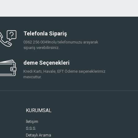
Telefonla Sipariş
0362 256 0049nolu telefonumuzu arayarak
sipariş verebilirsiniz.
deme Seçenekleri
Kredi Kartı, Havale, EFT Ödeme seçeneklerimiz
mevcuttur.
KURUMSAL
İletişim
S.S.S.
Detaylı Arama