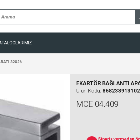
ATALOGLARIMIZ
RATI 32X26
EKARTÖR BAĞLANTI APA
Ürün Kodu:
868238913102
MCE 04.409
Sipariş vermeden ön