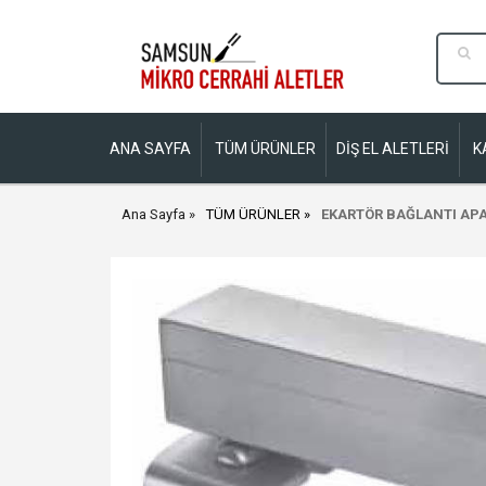
ANA SAYFA
TÜM ÜRÜNLER
DİŞ EL ALETLERİ
K
Ana Sayfa
TÜM ÜRÜNLER
EKARTÖR BAĞLANTI APA