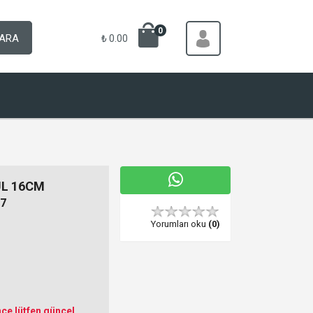
0
ARA
₺ 0.00
ÜL 16CM
7
Yorumları oku
(0)
ce lütfen güncel