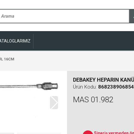
ATALOGLARIMIZ
ÜL 16CM
DEBAKEY HEPARIN KAN
Ürün Kodu:
868238906854
MAS 01.982
Sipariş vermeden ön