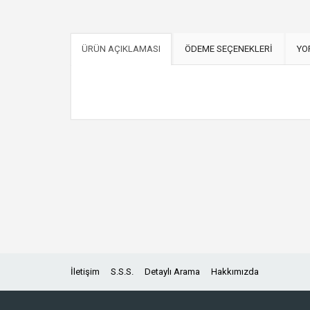
ÜRÜN AÇIKLAMASI
ÖDEME SEÇENEKLERİ
YO
İletişim
S.S.S.
Detaylı Arama
Hakkımızda