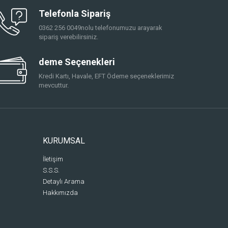
Telefonla Sipariş
0362 256 0049nolu telefonumuzu arayarak
sipariş verebilirsiniz.
deme Seçenekleri
Kredi Kartı, Havale, EFT Ödeme seçeneklerimiz
mevcuttur.
KURUMSAL
İletişim
S.S.S.
Detaylı Arama
Hakkımızda