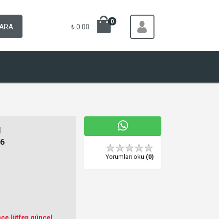
0
ARA
₺ 0.00
M
6
Yorumları oku
(0)
ce lütfen güncel