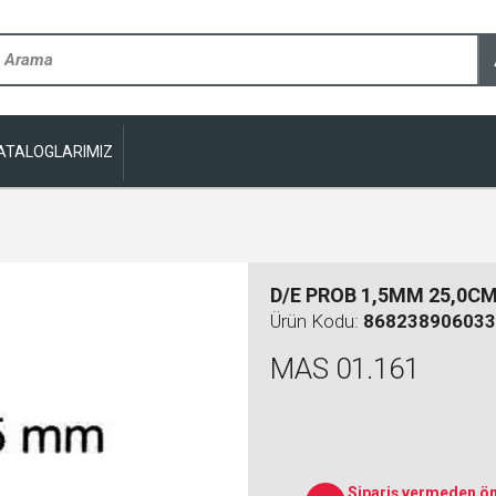
ATALOGLARIMIZ
M
D/E PROB 1,5MM 25,0C
Ürün Kodu:
868238906033
MAS 01.161
Sipariş vermeden ön