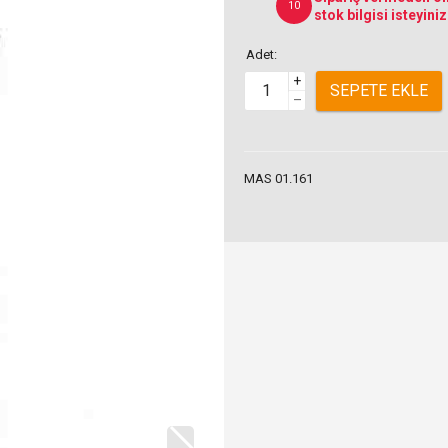
10
stok bilgisi isteyiniz
Adet:
+
SEPETE EKLE
–
MAS 01.161