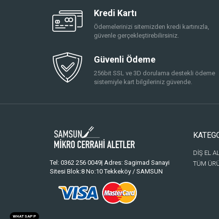
Kredi Kartı
Ödemelerinizi sitemizden kredi kartınızla,
güvenle gerçekleştirebilirsiniz.
Güvenli Ödeme
256bit SSL ve 3D dorulama destekli ödeme
sistemiyle kart bilgileriniz güvende.
KATEG
DİŞ EL A
Tel: 0362 256 0049| Adres: Sagimad Sanayi
TÜM ÜR
Sitesi Blok:8 No:10 Tekkeköy / SAMSUN
WHATSAPP