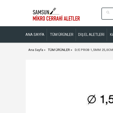
ANA SAYFA
TÜM ÜRÜNLER
DİŞ EL ALETLERİ
K
Ana Sayfa
TÜM ÜRÜNLER
D/E PROB 1,5MM 25,0C