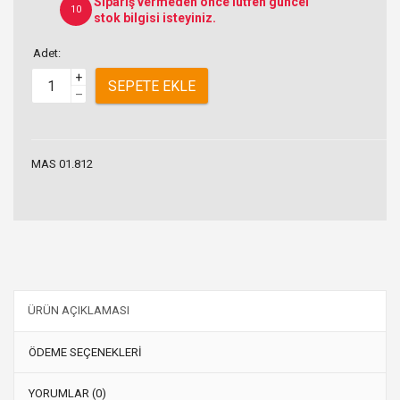
Sipariş vermeden önce lütfen güncel
10
stok bilgisi isteyiniz.
Adet:
+
SEPETE EKLE
–
MAS 01.812
ÜRÜN AÇIKLAMASI
ÖDEME SEÇENEKLERİ
YORUMLAR (0)