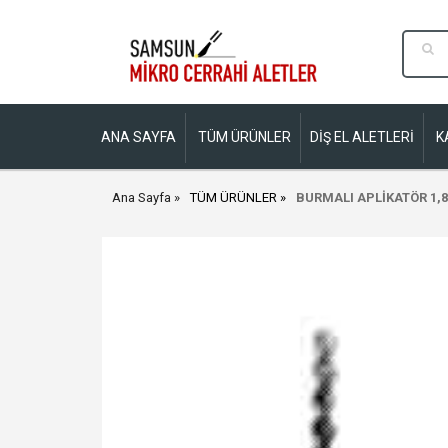
ANA SAYFA
TÜM ÜRÜNLER
DİŞ EL ALETLERİ
K
Ana Sayfa
TÜM ÜRÜNLER
BURMALI APLİKATÖR 1,