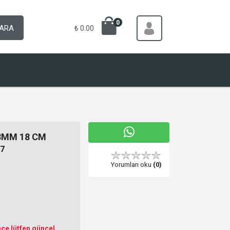
0
ARA
₺ 0.00
8MM 18 CM
7
Yorumları oku
(0)
ce lütfen güncel