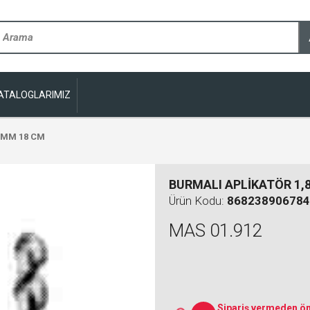
ATALOGLARIMIZ
8MM 18 CM
BURMALI APLİKATÖR 1,
Ürün Kodu:
868238906784
MAS 01.912
Sipariş vermeden ön