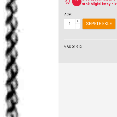
10
stok bilgisi isteyiniz
Adet:
+
SEPETE EKLE
–
MAS 01.912