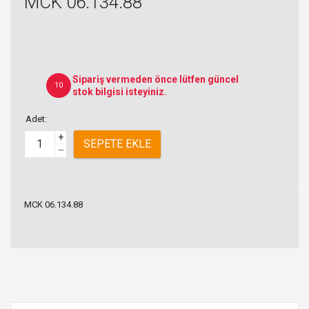
MCK 06.134.88
Sipariş vermeden önce lütfen güncel
10
stok bilgisi isteyiniz.
Adet:
+
SEPETE EKLE
–
MCK 06.134.88