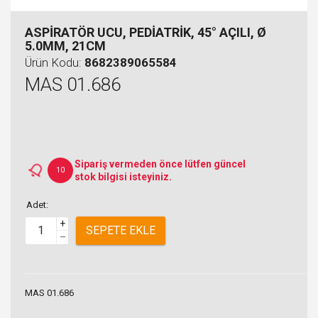
ASPİRATÖR UCU, PEDİATRİK, 45° AÇILI, Ø
5.0MM, 21CM
Ürün Kodu:
8682389065584
MAS 01.686
Sipariş vermeden önce lütfen güncel
10
stok bilgisi isteyiniz.
Adet:
+
SEPETE EKLE
–
MAS 01.686