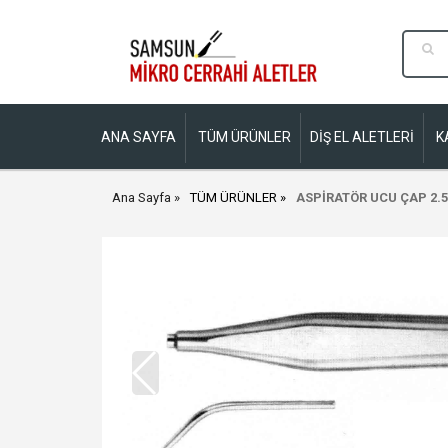
ANA SAYFA
TÜM ÜRÜNLER
DİŞ EL ALETLERİ
K
Ana Sayfa
TÜM ÜRÜNLER
ASPİRATÖR UCU ÇAP 2