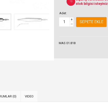
10
stok bilgisi isteyiniz
Adet:
+
SEPETE EKLE
–
MAS 01.818
RUMLAR (0)
VIDEO