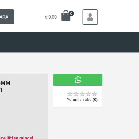
0
ARA
₺ 0.00
.5MM
1
Yorumları oku
(0)
ce lütfen güncel