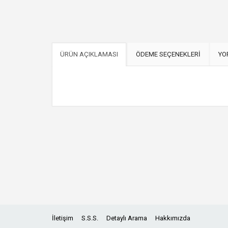
ÜRÜN AÇIKLAMASI
ÖDEME SEÇENEKLERİ
YO
İletişim
S.S.S.
Detaylı Arama
Hakkımızda