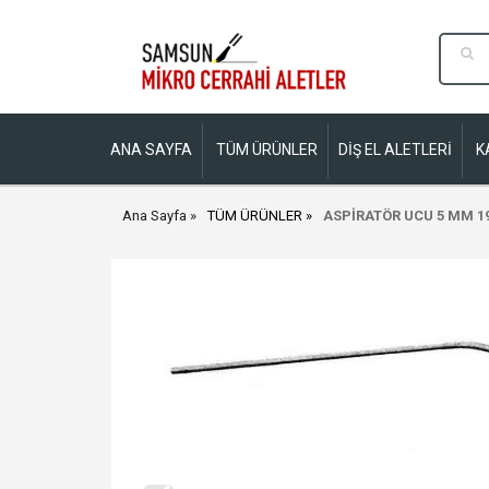
ANA SAYFA
TÜM ÜRÜNLER
DİŞ EL ALETLERİ
K
Ana Sayfa
TÜM ÜRÜNLER
ASPİRATÖR UCU 5 MM 1