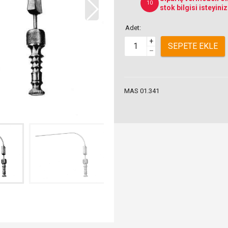
10
stok bilgisi isteyiniz
Adet:
+
SEPETE EKLE
–
MAS 01.341