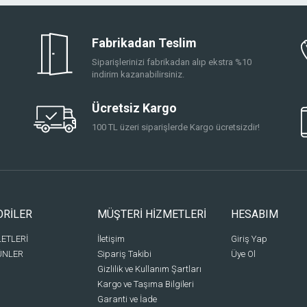
Fabrikadan Teslim
Siparişlerinizi fabrikadan alıp ekstra %10
indirim kazanabilirsiniz.
Ücretsiz Kargo
100 TL üzeri siparişlerde Kargo ücretsizdir!
ORİLER
MÜŞTERİ HİZMETLERİ
HESABIM
LETLERİ
İletişim
Giriş Yap
ÜNLER
Sipariş Takibi
Üye Ol
Gizlilik ve Kullanım Şartları
Kargo ve Taşıma Bilgileri
Garanti ve İade