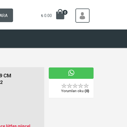
0
ARA
₺ 0.00
9 CM
2
Yorumları oku
(0)
ce lütfen güncel