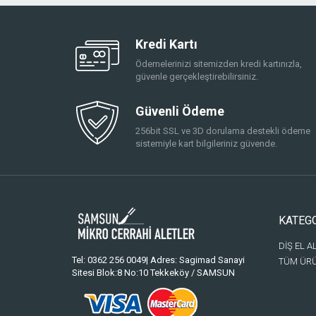
Kredi Kartı
Ödemelerinizi sitemizden kredi kartınızla,
güvenle gerçekleştirebilirsiniz.
Güvenli Ödeme
256bit SSL ve 3D dorulama destekli ödeme
sistemiyle kart bilgileriniz güvende.
KATEG
DİŞ EL A
Tel: 0362 256 0049| Adres: Sagimad Sanayi
TÜM ÜR
Sitesi Blok:8 No:10 Tekkeköy / SAMSUN