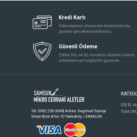
Kredi Kartı
Ödemelerinizi sitemizden kredi kartınızla,
güvenle gerçekleştirebilirsiniz.
Güvenli Ödeme
256bit SSL ve 3D dorulama destekli ödeme
sistemiyle kart bilgileriniz güvende.
KATEG
DİŞ EL A
Tel: 0362 256 0049| Adres: Sagimad Sanayi
TÜM ÜR
Sitesi Blok:8 No:10 Tekkeköy / SAMSUN