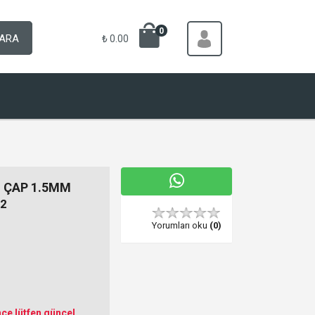
0
ARA
₺ 0.00
 ÇAP 1.5MM
2
Yorumları oku
(0)
ce lütfen güncel