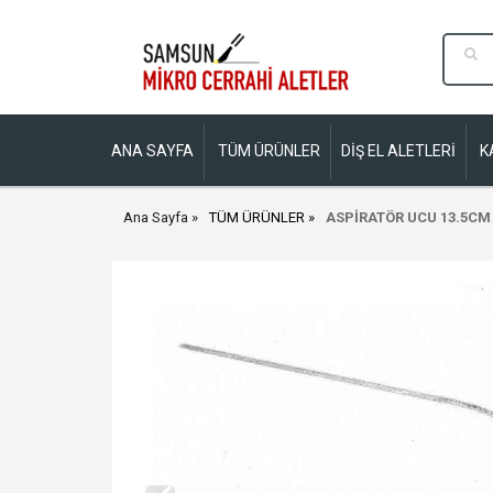
ANA SAYFA
TÜM ÜRÜNLER
DİŞ EL ALETLERİ
K
Ana Sayfa
TÜM ÜRÜNLER
ASPİRATÖR UCU 13.5CM