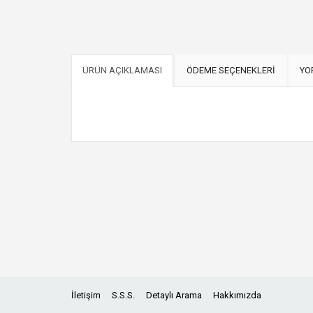
ÜRÜN AÇIKLAMASI
ÖDEME SEÇENEKLERİ
YO
İletişim
S.S.S.
Detaylı Arama
Hakkımızda