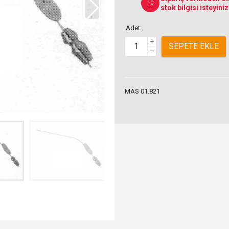
10
stok bilgisi isteyiniz
Adet:
+
SEPETE EKLE
–
MAS 01.821