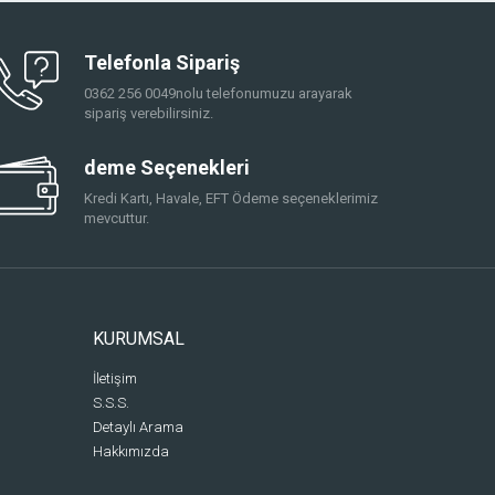
Telefonla Sipariş
0362 256 0049nolu telefonumuzu arayarak
sipariş verebilirsiniz.
deme Seçenekleri
Kredi Kartı, Havale, EFT Ödeme seçeneklerimiz
mevcuttur.
KURUMSAL
İletişim
S.S.S.
Detaylı Arama
Hakkımızda