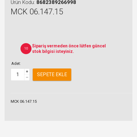
Ürün Kodu:
8682389266998
MCK 06.147.15
Sipariş vermeden önce lütfen güncel
10
stok bilgisi isteyiniz.
Adet:
+
SEPETE EKLE
–
MCK 06.147.15