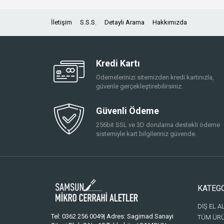
İletişim
S.S.S.
Detaylı Arama
Hakkımızda
Kredi Kartı
Ödemelerinizi sitemizden kredi kartınızla,
güvenle gerçekleştirebilirsiniz.
Güvenli Ödeme
256bit SSL ve 3D dorulama destekli ödeme
sistemiyle kart bilgileriniz güvende.
KATEG
DİŞ EL A
Tel: 0362 256 0049| Adres: Sagimad Sanayi
TÜM ÜR