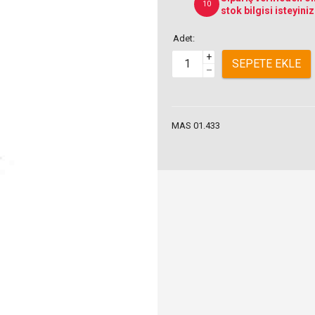
10
stok bilgisi isteyiniz
Adet:
+
SEPETE EKLE
–
MAS 01.433