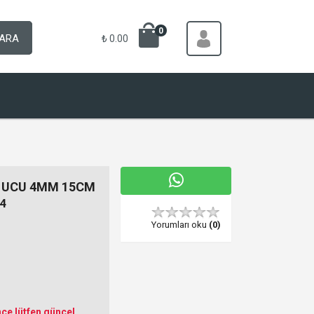
0
ARA
₺ 0.00
 UCU 4MM 15CM
4
Yorumları oku
(0)
ce lütfen güncel