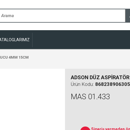
ATALOGLARIMIZ
 UCU 4MM 15CM
ADSON DÜZ ASPİRATÖR
Ürün Kodu:
868238906305
MAS 01.433
Sipariş vermeden ön