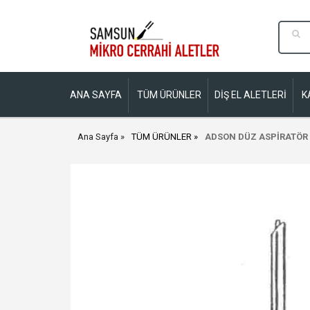
ANA SAYFA
TÜM ÜRÜNLER
DİŞ EL ALETLERİ
K
Ana Sayfa
TÜM ÜRÜNLER
ADSON DÜZ ASPİRATÖR