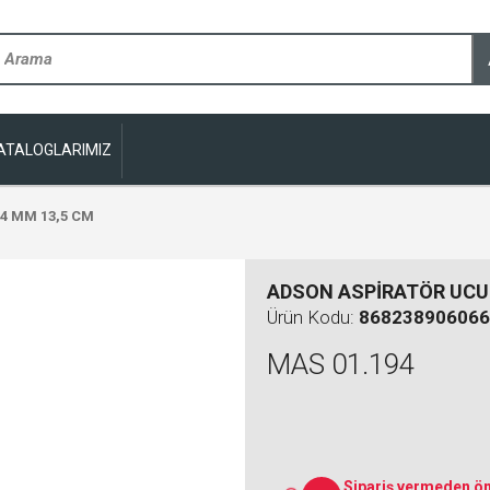
ATALOGLARIMIZ
4 MM 13,5 CM
ADSON ASPİRATÖR UCU 
Ürün Kodu:
868238906066
MAS 01.194
Sipariş vermeden ön