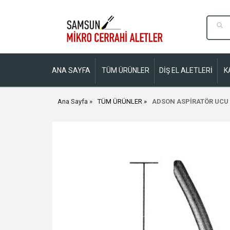
ANA SAYFA
TÜM ÜRÜNLER
DİŞ EL ALETLERİ
K
Ana Sayfa
TÜM ÜRÜNLER
ADSON ASPİRATÖR UCU 