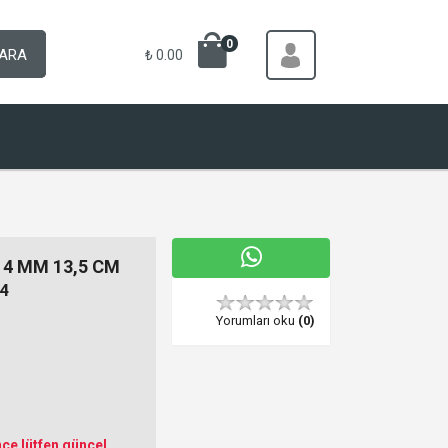
0
ARA
₺ 0.00
4 MM 13,5 CM
4
Yorumları oku
(0)
ce lütfen güncel