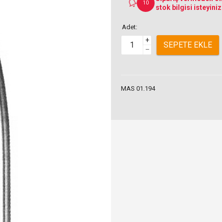
10
stok bilgisi isteyiniz
Adet:
+
SEPETE EKLE
–
MAS 01.194