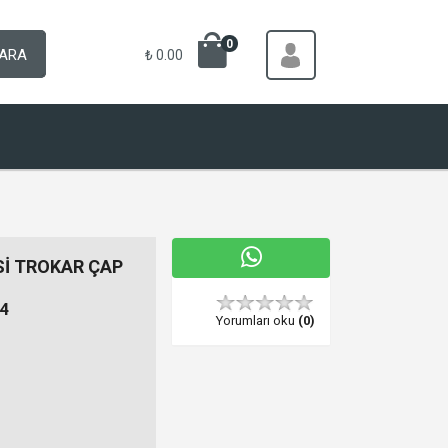
0
ARA
₺ 0.00
Sİ TROKAR ÇAP
4
Yorumları oku
(0)