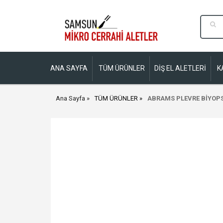
ANA SAYFA
TÜM ÜRÜNLER
DİŞ EL ALETLERİ
K
Ana Sayfa
TÜM ÜRÜNLER
ABRAMS PLEVRE BİYOP